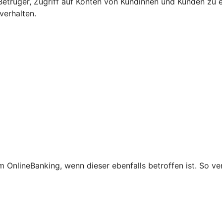
etrüger, Zugriff auf Konten von Kundinnen und Kunden zu e
verhalten.
 OnlineBanking, wenn dieser ebenfalls betroffen ist. So ve