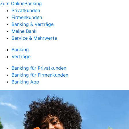
Zum OnlineBanking
Privatkunden
Firmenkunden
Banking & Verträge
Meine Bank
Service & Mehrwerte
Banking
Verträge
Banking für Privatkunden
Banking für Firmenkunden
Banking App