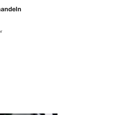
handeln
er