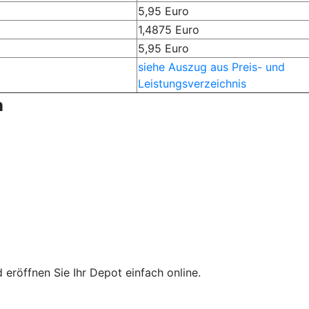
5,95 Euro
1,4875 Euro
5,95 Euro
siehe Auszug aus Preis- und
Leistungsverzeichnis
n
 eröffnen Sie Ihr Depot einfach online.