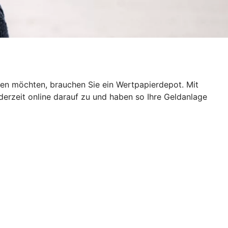
fnen möchten, brauchen Sie ein Wertpapierdepot. Mit
erzeit online darauf zu und haben so Ihre Geldanlage