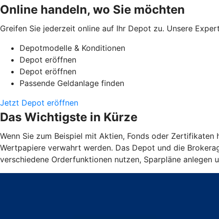
Online handeln, wo Sie möchten
Greifen Sie jederzeit online auf Ihr Depot zu. Unsere Exper
Depotmodelle & Konditionen
Depot eröffnen
Depot eröffnen
Passende Geldanlage finden
Jetzt Depot eröffnen
Das Wichtigste in Kürze
Wenn Sie zum Beispiel mit Aktien, Fonds oder Zertifikaten
Wertpapiere verwahrt werden. Das Depot und die Brokerage
verschiedene Orderfunktionen nutzen, Sparpläne anlegen u