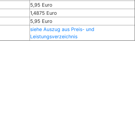
5,95 Euro
1,4875 Euro
5,95 Euro
siehe Auszug aus Preis- und
Leistungsverzeichnis