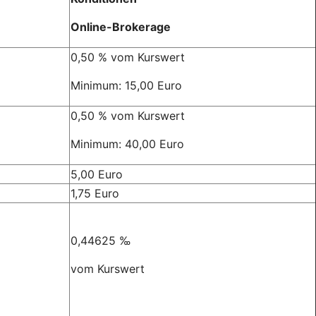
Online-Brokerage
0,50 % vom Kurswert
Minimum: 15,00 Euro
0,50 % vom Kurswert
Minimum: 40,00 Euro
5,00 Euro
1,75 Euro
0,44625 ‰
vom Kurswert