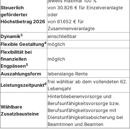
jeweils maximal 100 %
Steuerlich
von 30.826 € für Einzelveranlagte
geförderter
oder
Höchstbetrag 2026
von 61.652 € für
Zusammenveranlagte
3
Dynamik
einschließbar
4
Flexible Gestaltung
möglich
Flexibilität bei
finanziellen
möglich
5
Engpässen
Auszahlungsform
lebenslange Rente
frei wählbar ab dem vollendeten 62.
6
Leistungszeitpunkt
Lebensjahr
Hinterbliebenenvorsorge und
Berufsunfähigkeitsvorsorge bzw.
Wählbare
Berufsunfähigkeitsvorsorge mit
Zusatzbausteine
Dienstunfähigkeitsabsicherung bei
Beamtinnen und Beamten